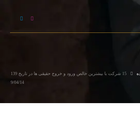
ه
15 شرکت با بیشترین خالص ورود و خروج حقیقی ها در تاریخ 139
9/04/14