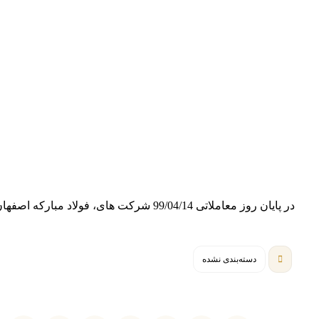
در پایان روز معاملاتی 99/04/14 شرکت های، فولاد مباركه اصفهان و پالايش نفت تهران‌ به ترتیب با 171 و 147 میلیارد تومان بیشترین ورود پول توسط حقیقی ها را داشته اند.
دسته‌بندی نشده