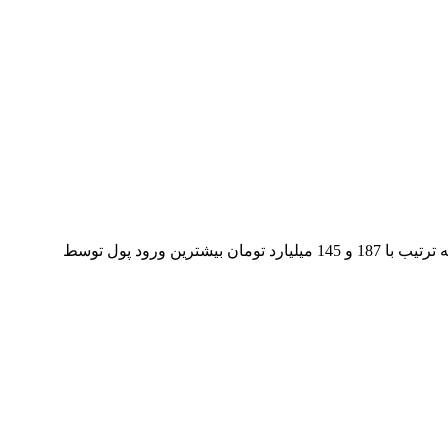
در پایان روز معاملاتی 99/03/21 صنایع، بانک ها و آهن و فولاد به ترتیب با 187 و 145 میلیارد تومان بیشترین ورود پول توسط