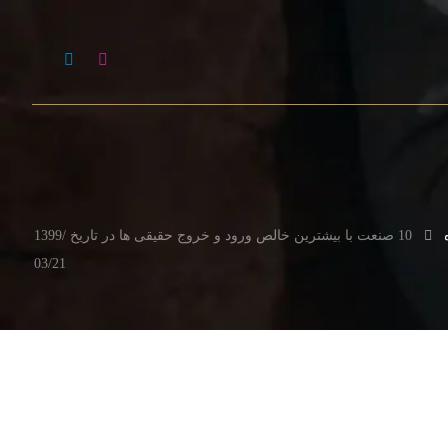
10 صنعت با بیشترین خالص ورود و خروج حقیقی ها در تاریخ 1399/
03/21