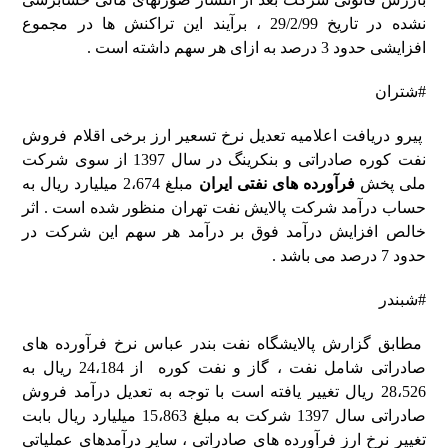
نشده در تاریخ 29/2/99 ، برآیند این تراکنش ها در مجموع
افزایشی حدود 3 درصد به ازای هر سهم داشته است .
#شتران
پیرو دریافت اعلامیه تعدیل نرخ تسعیر ارز برخی اقلام فروش
نفت کوره صادراتی و بنکرینگ در سال 1397 از سوی شرکت
ملی پخش
فرآورده های نفتی ایران
مبلغ 2،674 میلیارد ریال به
حساب درآمد شرکت پالایش نفت تهران منظور شده است . اثر
خالص افزایش درآمد فوق بر درآمد هر سهم این شرکت در
حدود 7 درصد می باشد .
#شبندر
مطابق گزارش پالایشگاه نفت بندر عباس نرخ فرآورده های
صادراتی شامل نفت ، گاز و نفت کوره از 24،184 ریال به
28،526 ریال تغییر یافته است با توجه به تعدیل درآمد فروش
صادراتی سال 1397 شرکت به مبلغ 15،863 میلیارد ریال بابت
تغییر نرخ ارز فرآورده های صادراتی ، سایر درآمدهای عملیاتی