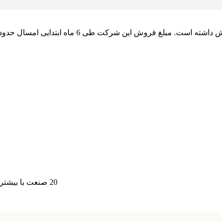
20 صنعت با بیشترین خالص ورود و خروج حقیقی ها در تاریخ 1399/07/06