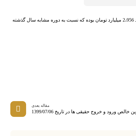
شرکت آلمینیوم ایران در سال 98 حدود 3،843 میلیارد تومان فروش داشته است. مبلغ فروش این شرکت طی 6 ماه ابتدایی امسال حدود 2،956 میلیارد تومان بوده که نسبت به دوره مشابه سال گذشته
مقاله بعدی