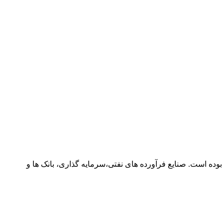
 تاریخ 1399/05/11، مجموع ارزش کل معاملات در پایان روز برابر با 18,636 میلیارد تومان بوده است. صنایع فرآورده های نفتی،سرمایه گذاری، بانک ها و