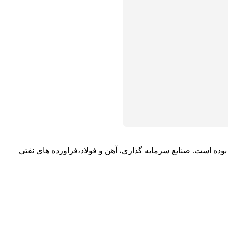
ر تاریخ 1399/04/30، مجموع ارزش کل معاملات در پایان روز برابر با 24,802 میلیارد تومان بوده است. صنایع سرمایه گذاری، آهن و فولاد،فراورده های نفتی