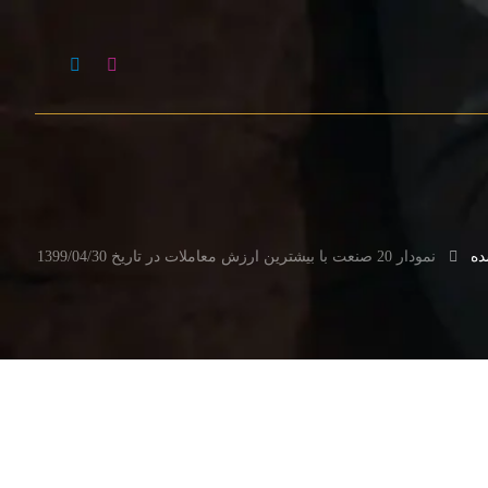
ده
نمودار 20 صنعت با بیشترین ارزش معاملات در تاریخ 1399/04/30