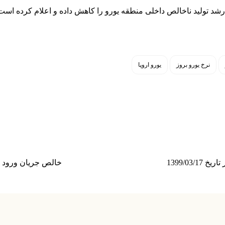
نرخ یورو بروز
یورو اروپا
خالص جریان ورود و خرج پو