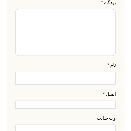
دیدگاه
*
ارتباط با ما
راه های
ارتباطی با
آدرس: تهران –
سبدگردان مانی
خیابان نلسون
ماندلا(جردن
نام
*
سابق) – خیابان
۰۲۱-۸۸۲۰۲
وحید دستگردی
(ظفر غربی) –
۷۱۱-۲
پلاک ۲۷۳ -طبقه
ایمیل
*
اول شرقی
۰۲۱-۸۸۲۰۲
۷۱۰
وب‌ سایت
info@manif