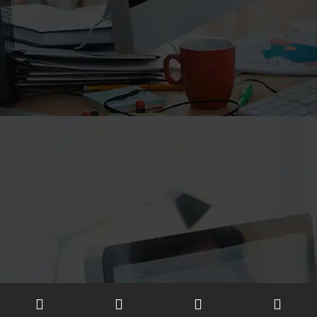
mani.funds
manifunds