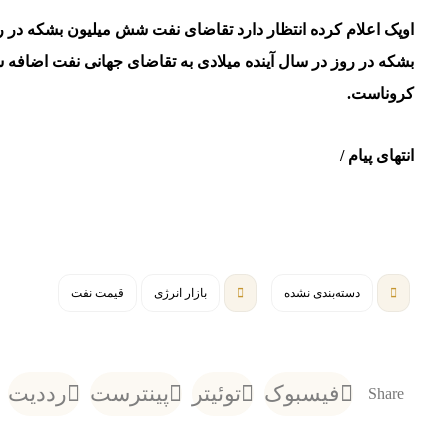
کروناست
.
انتهای پیام /
دسته‌بندی نشده
بازار انرژی
قیمت نفت
فیسبوک
توئیتر
پینترست
رددیت